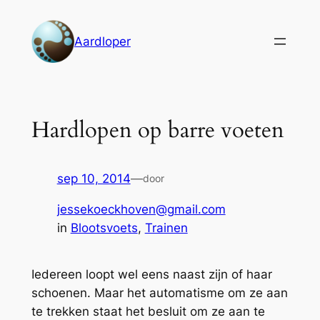
Ga
naar
Aardloper
de
inhoud
Hardlopen op barre voeten
sep 10, 2014
—
door
jessekoeckhoven@gmail.com
in
Blootsvoets
, 
Trainen
Iedereen loopt wel eens naast zijn of haar
schoenen. Maar het automatisme om ze aan
te trekken staat het besluit om ze aan te