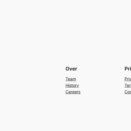
Over
Pr
Team
Pri
History
Ter
Careers
Con