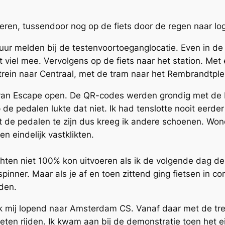
ogeren, tussendoor nog op de fiets door de regen naar l
 melden bij de testenvoortoeganglocatie. Even in de ri
at viel mee. Vervolgens op de fiets naar het station. 
trein naar Centraal, met de tram naar het Rembrandtple
an Escape open. De QR-codes werden grondig met de I
 de pedalen lukte dat niet. Ik had tenslotte nooit eerde
t de pedalen te zijn dus kreeg ik andere schoenen. Wo
 eindelijk vastklikten.
hten niet 100% kon uitvoeren als ik de volgende dag de 
inner. Maar als je af en toen zittend ging fietsen in 
uden.
ik mij lopend naar Amsterdam CS. Vanaf daar met de tr
ten rijden. Ik kwam aan bij de demonstratie toen het ei