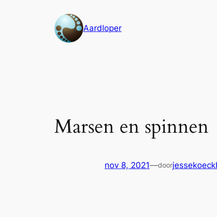
Ga
naar
Aardloper
de
inhoud
Marsen en spinnen
nov 8, 2021
—
jessekoec
door