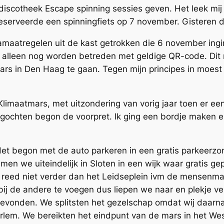
n discotheek Escape spinning sessies geven. Het leek mi
serveerde een spinningfiets op 7 november. Gisteren d
maatregelen uit de kast getrokken die 6 november ing
alleen nog worden betreden met geldige QR-code. Dit m
rs in Den Haag te gaan. Tegen mijn principes in moest
 Klimaatmars, met uitzondering van vorig jaar toen er 
ochten begon de voorpret. Ik ging een bordje maken e
et begon met de auto parkeren in een gratis parkeerz
en we uiteindelijk in Sloten in een wijk waar gratis 
 reed niet verder dan het Leidseplein ivm de mensenma
bij de andere te voegen dus liepen we naar en plekje v
n gevonden. We splitsten het gezelschap omdat wij daarn
rlem. We bereikten het eindpunt van de mars in het We