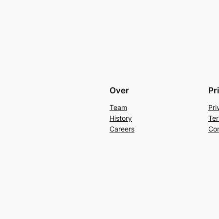
Over
Pr
Team
Pri
History
Ter
Careers
Con