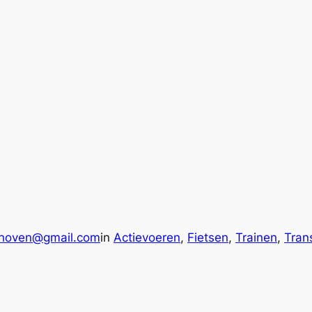
khoven@gmail.com
in
Actievoeren
, 
Fietsen
, 
Trainen
, 
Trans