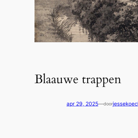
Blaauwe trappen
apr 29, 2025
—
jessekoe
door