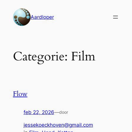
Ga
naar
Aardloper
de
inhoud
Categorie:
Film
Flow
feb 22, 2026
—
door
jessekoeckhoven@gmail.com