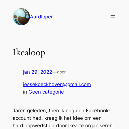
Ga
naar
Aardloper
de
inhoud
Ikealoop
jan 29, 2022
—
door
jessekoeckhoven@gmail.com
in
Geen categorie
Jaren geleden, toen ik nog een Facebook-
account had, kreeg ik het idee om een
hardloopwedstrijd door Ikea te organiseren.