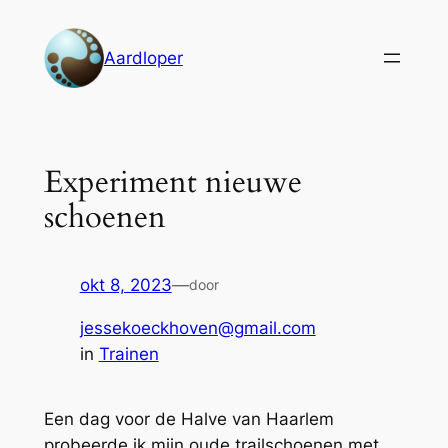
Ga
naar
Aardloper
de
inhoud
Experiment nieuwe
schoenen
okt 8, 2023
—
door
jessekoeckhoven@gmail.com
in
Trainen
Een dag voor de Halve van Haarlem
probeerde ik mijn oude trailschoenen met