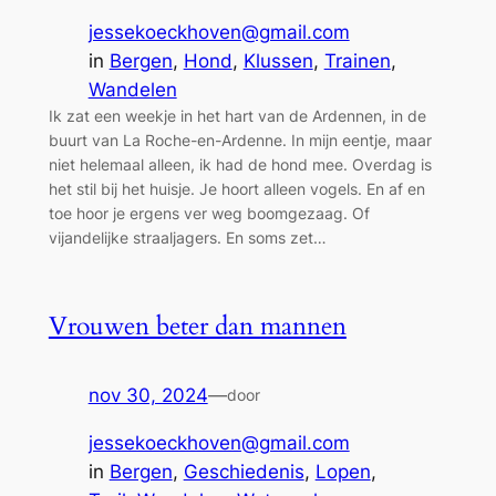
jessekoeckhoven@gmail.com
in
Bergen
, 
Hond
, 
Klussen
, 
Trainen
, 
Wandelen
Ik zat een weekje in het hart van de Ardennen, in de
buurt van La Roche-en-Ardenne. In mijn eentje, maar
niet helemaal alleen, ik had de hond mee. Overdag is
het stil bij het huisje. Je hoort alleen vogels. En af en
toe hoor je ergens ver weg boomgezaag. Of
vijandelijke straaljagers. En soms zet…
Vrouwen beter dan mannen
nov 30, 2024
—
door
jessekoeckhoven@gmail.com
in
Bergen
, 
Geschiedenis
, 
Lopen
, 