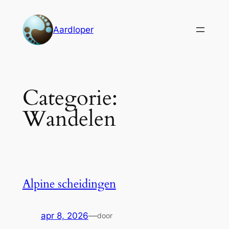
Ga
naar
Aardloper
de
inhoud
Categorie:
Wandelen
Alpine scheidingen
apr 8, 2026
—
door