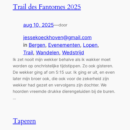
Trail des Fantomes 2025
aug 10, 2025
—
door
jessekoeckhoven@gmail.com
in
Bergen
, 
Evenementen
, 
Lopen
, 
Trail
, 
Wandelen
, 
Wedstrijd
Ik zet nooit mijn wekker behalve als ik wakker moet
worden op onchristelijke tijdstippen. Zo ook gisteren.
De wekker ging af om 5:15 uur. Ik ging er uit, en even
later mijn broer ook, die ook voor de zekerheid zijn
wekker had gezet en vervolgens zijn dochter. We
hoorden vreemde drukke dierengeluiden bij de buren.
…
Taperen