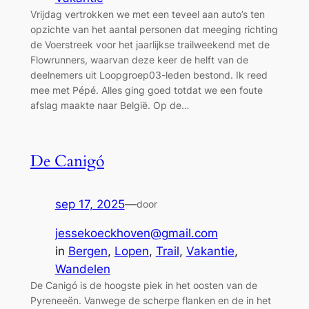
Vrijdag vertrokken we met een teveel aan auto’s ten
opzichte van het aantal personen dat meeging richting
de Voerstreek voor het jaarlijkse trailweekend met de
Flowrunners, waarvan deze keer de helft van de
deelnemers uit Loopgroep03-leden bestond. Ik reed
mee met Pépé. Alles ging goed totdat we een foute
afslag maakte naar België. Op de…
De Canigó
sep 17, 2025
—
door
jessekoeckhoven@gmail.com
in
Bergen
, 
Lopen
, 
Trail
, 
Vakantie
, 
Wandelen
De Canigó is de hoogste piek in het oosten van de
Pyreneeën. Vanwege de scherpe flanken en de in het