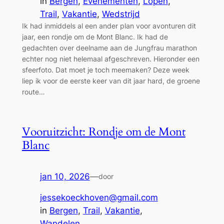
in
Bergen
, 
Evenementen
, 
Lopen
, 
Trail
, 
Vakantie
, 
Wedstrijd
Ik had inmiddels al een ander plan voor avonturen dit
jaar, een rondje om de Mont Blanc. Ik had de
gedachten over deelname aan de Jungfrau marathon
echter nog niet helemaal afgeschreven. Hieronder een
sfeerfoto. Dat moet je toch meemaken? Deze week
liep ik voor de eerste keer van dit jaar hard, de groene
route…
Vooruitzicht: Rondje om de Mont
Blanc
jan 10, 2026
—
door
jessekoeckhoven@gmail.com
in
Bergen
, 
Trail
, 
Vakantie
, 
Wandelen