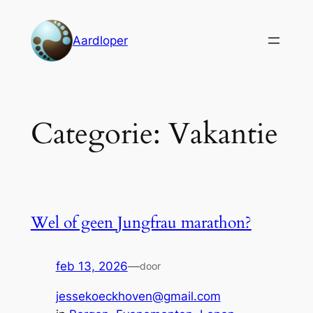
Ga
naar
Aardloper
de
inhoud
Categorie:
Vakantie
Wel of geen Jungfrau marathon?
feb 13, 2026
—
door
jessekoeckhoven@gmail.com