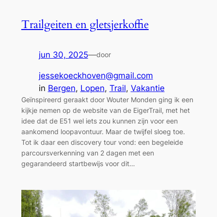
Trailgeiten en gletsjerkoffie
jun 30, 2025
—
door
jessekoeckhoven@gmail.com
in
Bergen
, 
Lopen
, 
Trail
, 
Vakantie
Geïnspireerd geraakt door Wouter Monden ging ik een
kijkje nemen op de website van de EigerTrail, met het
idee dat de E51 wel iets zou kunnen zijn voor een
aankomend loopavontuur. Maar de twijfel sloeg toe.
Tot ik daar een discovery tour vond: een begeleide
parcoursverkenning van 2 dagen met een
gegarandeerd startbewijs voor dit…