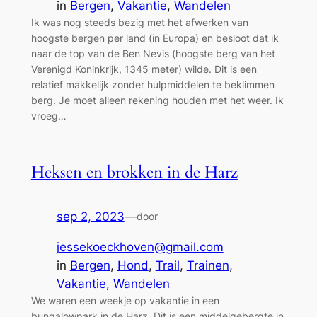
in
Bergen
, 
Vakantie
, 
Wandelen
Ik was nog steeds bezig met het afwerken van
hoogste bergen per land (in Europa) en besloot dat ik
naar de top van de Ben Nevis (hoogste berg van het
Verenigd Koninkrijk, 1345 meter) wilde. Dit is een
relatief makkelijk zonder hulpmiddelen te beklimmen
berg. Je moet alleen rekening houden met het weer. Ik
vroeg…
Heksen en brokken in de Harz
sep 2, 2023
—
door
jessekoeckhoven@gmail.com
in
Bergen
, 
Hond
, 
Trail
, 
Trainen
, 
Vakantie
, 
Wandelen
We waren een weekje op vakantie in een
bungalowpark in de Harz. Dit is een middelgebergte in